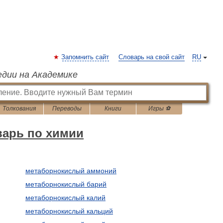
Запомнить сайт
Словарь на свой сайт
RU
едии на Академике
Толкования
Переводы
Книги
Игры ⚽
варь по химии
метаборнокислый аммоний
метаборнокислый барий
метаборнокислый калий
метаборнокислый кальций