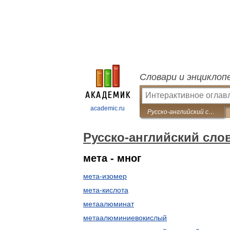
Словари и энциклоп
academic.ru
Русско-английский словарь по химии
Русско-английский сло
мета - мног
мета-изомер
мета-кислота
метаалюминат
метаалюминиевокислый