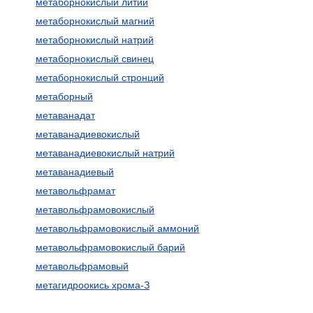
метаборнокислый литий
метаборнокислый магний
метаборнокислый натрий
метаборнокислый свинец
метаборнокислый стронций
метаборный
метаванадат
метаванадиевокислый
метаванадиевокислый натрий
метаванадиевый
метавольфрамат
метавольфрамовокислый
метавольфрамовокислый аммоний
метавольфрамовокислый барий
метавольфрамовый
метагидроокись хрома-З