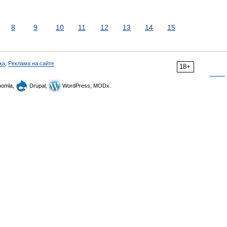
8
9
10
11
12
13
14
15
ка
,
Реклама на сайте
18+
omla,
Drupal,
WordPress, MODx.