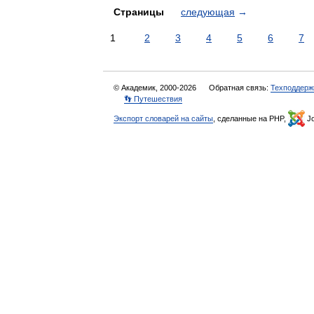
Страницы
следующая
→
1
2
3
4
5
6
7
© Академик, 2000-2026
Обратная связь:
Техподдерж
👣 Путешествия
Экспорт словарей на сайты
, сделанные на PHP,
Jo